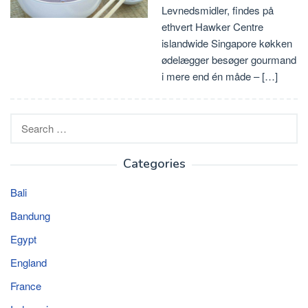
Levnedsmidler, findes på
ethvert Hawker Centre
islandwide Singapore køkken
ødelægger besøger gourmand
i mere end én måde – […]
Search
for:
Categories
Bali
Bandung
Egypt
England
France