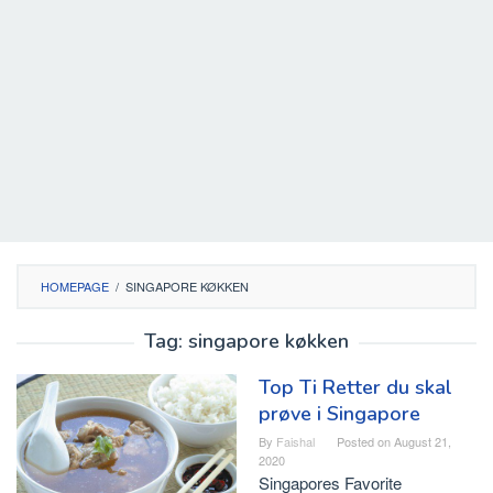
HOMEPAGE
/
SINGAPORE KØKKEN
Tag:
singapore køkken
Top Ti Retter du skal
prøve i Singapore
By
Faishal
Posted on
August 21,
2020
Singapores Favorite